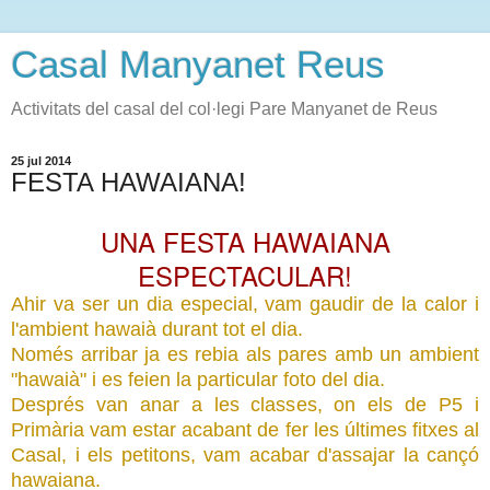
Casal Manyanet Reus
Activitats del casal del col·legi Pare Manyanet de Reus
25 jul 2014
FESTA HAWAIANA!
UNA FESTA HAWAIANA
ESPECTACULAR!
Ahir va ser un dia especial, vam gaudir de la calor i
l'ambient hawaià durant tot el dia.
Només arribar ja es rebia als pares amb un ambient
"hawaià" i es feien la particular foto del dia.
Després van anar a les classes, on els de P5 i
Primària vam estar acabant de fer les últimes fitxes al
Casal, i els petitons, vam acabar d'assajar la cançó
hawaiana.