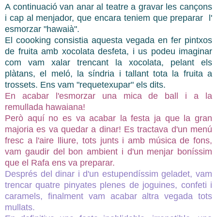
A continuació van anar al teatre a gravar les cançons
i cap al menjador, que encara teniem que preparar l'
esmorzar "hawaià".
El coooking consistia aquesta vegada en fer pintxos
de fruita amb xocolata desfeta, i us podeu imaginar
com vam xalar trencant la xocolata, pelant els
plàtans, el meló, la síndria i tallant tota la fruita a
trossets. Ens vam "requetexupar" els dits.
En acabar l'esmorzar una mica de ball i a la
remullada hawaiana!
Però aquí no es va acabar la festa ja que la gran
majoria es va quedar a dinar! Es tractava d'un menú
fresc a l'aire lliure, tots junts i amb música de fons,
vam gaudir del bon ambient i d'un menjar boníssim
que el Rafa ens va preparar.
Després del dinar i d'un estupendíssim geladet, vam
trencar quatre pinyates plenes de joguines, confeti i
caramels, finalment vam acabar altra vegada tots
mullats.