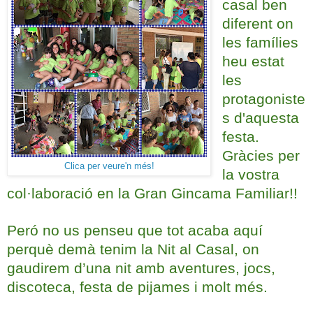
casal ben
diferent on
les famílies
heu estat
les
protagoniste
s d'aquesta
festa.
Gràcies per
Clica per veure'n més!
la vostra
col·laboració en la Gran Gincama Familiar!!
Peró no us penseu que tot acaba aquí
perquè demà tenim la Nit al Casal, on
gaudirem d’una nit amb aventures, jocs,
discoteca, festa de pijames i molt més.