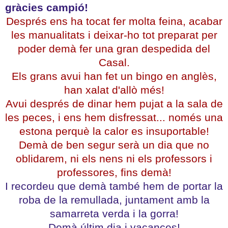
gràcies campió!
Després ens ha tocat fer molta feina, acabar
les manualitats i deixar-ho tot preparat per
poder demà fer una gran despedida del
Casal.
Els grans avui han fet un bingo en anglès,
han xalat d'allò més!
Avui després de dinar hem pujat a la sala de
les peces, i ens hem disfressat... només una
estona perquè la calor es insuportable!
Demà de ben segur serà un dia que no
oblidarem, ni els nens ni els professors i
professores, fins demà!
I recordeu que demà també hem de portar la
roba de la remullada, juntament amb la
samarreta verda i la gorra!
Demà últim dia i vacances!