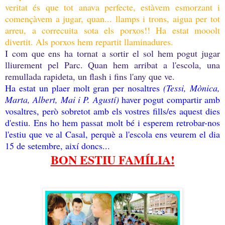
veritat és que tot anava perfecte, estàvem esmorzant i
començàvem a jugar, quan... llamps i trons, aigua per tot
arreu, a correcuita sota els porxos!! Ha estat mooolt
divertit. Als porxos hem repartit llaminadures.
I com que ens ha tornat a sortir el sol hem pogut jugar
lliurement pel Parc. Quan hem arribat a l'escola, una
remullada rapideta, un flash i fins l'any que ve.
Ha estat un plaer molt gran per nosaltres
(Tessi, Mònica,
Marta, Albert, Mai i P. Agustí)
haver pogut compartir amb
vosaltres, però sobretot amb els vostres fills/es aquest dies
d'estiu. Ens ho hem passat molt bé i esperem retrobar-nos
l'estiu que ve al Casal, perquè a l'escola ens veurem el dia
15 de setembre, així doncs...
BON ESTIU FAMÍLIA!