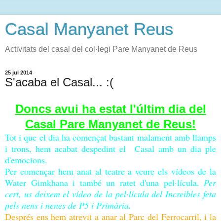
Casal Manyanet Reus
Activitats del casal del col·legi Pare Manyanet de Reus
25 jul 2014
S'acaba el Casal... :(
Doncs avui ha estat l'últim dia del
Casal Pare Manyanet de Reus!
Tot i que el dia ha començat bastant malament amb llamps
i trons, hem acabat despedint el Casal amb un dia ple
d'emocions.
Per començar hem anat al teatre a veure els vídeos de la
Water Gimkhana i també un ratet d'una pel·lícula.
Per
cert, us deixem el vídeo de la pel·lícula del Increibles feta
pels nens i nenes de P5 i Primària.
Després ens hem atrevit a anar al Parc del Ferrocarril, i la