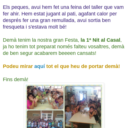
Els peques, avui hem fet una feina del taller que vam
fer ahir. Hem estat jugant al pati, agafant calor per
després fer una gran remullada, avui sortia ben
fresqueta i s'estava molt bé!
Demà tenim la nostra gran Festa,
la 1ª Nit al Casal
,
ja ho tenim tot preparat només falteu vosaltres, demà
de ben segur acabarem beeeen cansats!
Podeu mirar
aquí
tot el que heu de portar demà!
Fins demà!