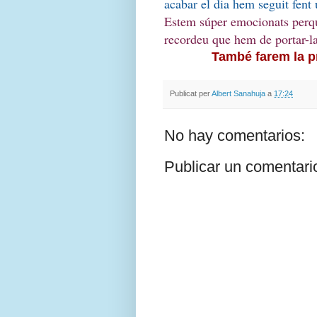
acabar el dia hem seguit fent u
Estem súper emocionats perqu
recordeu que hem de portar-l
També farem la p
Publicat per
Albert Sanahuja
a
17:24
No hay comentarios:
Publicar un comentari