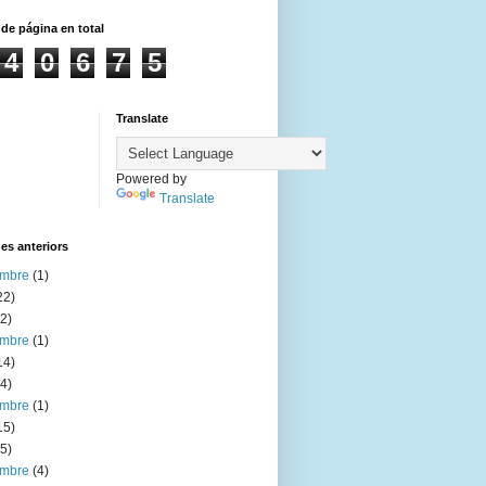
 de página en total
4
0
6
7
5
Translate
Powered by
Translate
es anteriors
embre
(1)
22)
2)
embre
(1)
14)
4)
embre
(1)
15)
5)
embre
(4)