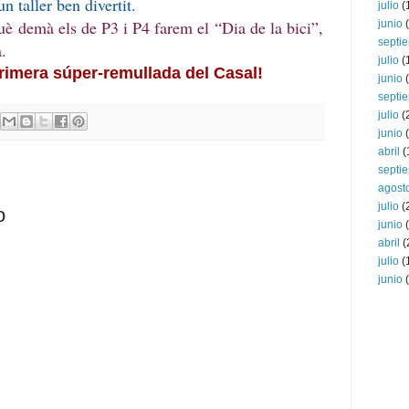
n taller ben divertit.
julio
(
è demà els de P3 i P4 farem el “Dia de la bici”,
junio
(
septi
a.
julio
(
rimera súper-remullada del Casal!
junio
(
septi
julio
(
junio
(
abril
(
septi
agost
julio
(
o
junio
(
abril
(
julio
(
junio
(