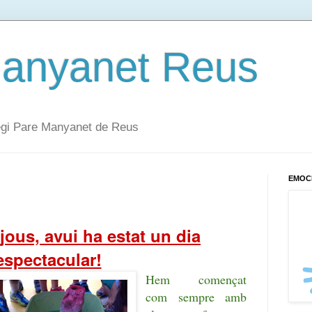
Manyanet Reus
·legi Pare Manyanet de Reus
EMOC
jous, avui ha estat un dia
espectacular!
Hem començat
com sempre amb