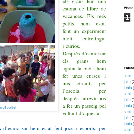
els grans fent una
estona de llibre de
Vistas
vacances. Els més
1
petits hem estat
fent un experiment
molt entretingut
i curiós.
Després d’esmorzar
els grans hem
agafat la bici i hem
Entrad
fet unes curses i
septi
uns circuits per
julio
(
junio
(
l’escola, per
septi
desprès atrevir-nos
julio
(
a fer un passeig pel
junio
(
olt curiòs!
voltant d’aquesta.
septi
julio
(
junio
(
d’esmorzar hem estat fent jocs i esports, per
septi