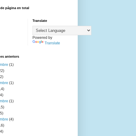
 de página en total
Translate
Powered by
Translate
es anteriors
embre
(1)
22)
2)
embre
(1)
14)
4)
embre
(1)
15)
5)
embre
(4)
16)
4)