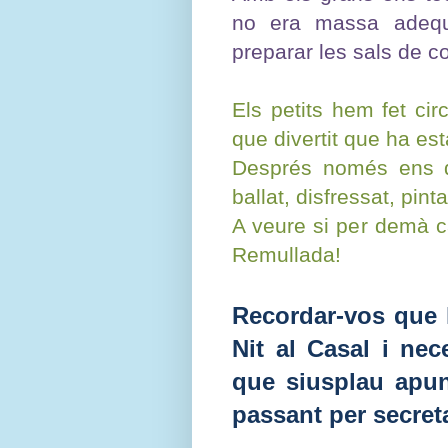
no era massa adequ
preparar les sals de co
Els petits hem fet cir
que divertit que ha est
Després només ens q
ballat, disfressat, pinta
A veure si per demà c
Remullada!
Recordar-vos que 
Nit al Casal i nec
que siusplau apun
passant per secreta