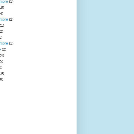
embre
(1)
18)
4)
embre
(2)
21)
2)
1)
embre
(1)
o
(2)
24)
5)
2)
19)
8)