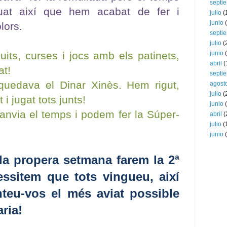
septi
at així que hem acabat de fer i
julio
(
junio
(
lors.
septi
julio
(
cuits, curses i jocs amb els patinets,
junio
(
abril
(
at!
septi
uedava el Dinar Xinès. Hem rigut,
agost
julio
(
t i jugat tots junts!
junio
(
anvia el temps i podem fer la Súper-
abril
(
julio
(
junio
(
la propera setmana farem la 2ª
essitem que tots vingueu, així
teu-vos el més aviat possible
ria!