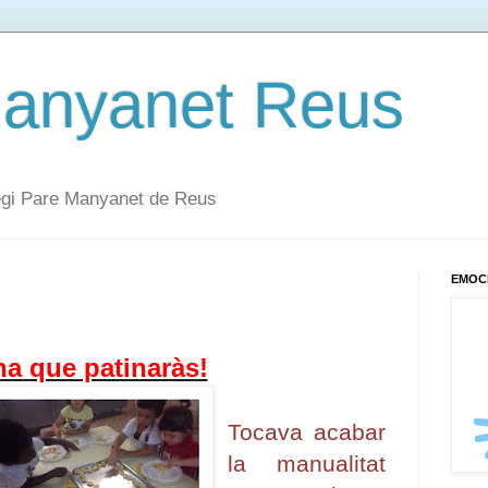
Manyanet Reus
·legi Pare Manyanet de Reus
EMOC
na que patinaràs!
Tocava acabar
la manualitat