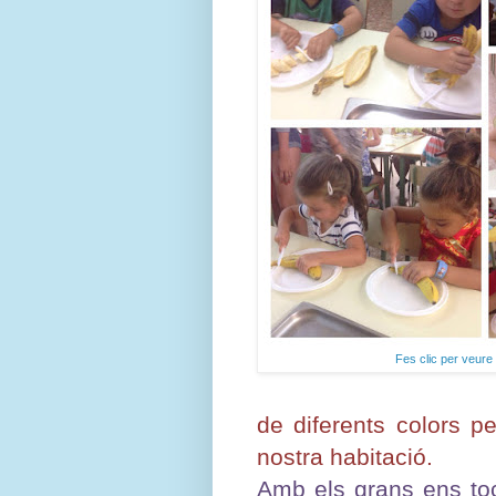
Fes clic per veure 
de diferents colors p
nostra habitació.
Amb els grans ens to