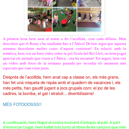
A primera hora hem anat al teatre a fer l’acollida, com cada dilluns. Hem
descobert que el Remy s’ha traslladat fins a l’Àfrica! De ben segur que aquesta
setmana descobrim moltes coses d’aquest continent! En relació amb la
temàtica, hem vist un breu vídeo sobre la pel·lícula del Rei Lleó, on hem pogut
apreciar els animals que viuen a l’Àfrica... ens ha encantat! Tot seguit, hem vist
un vídeo amb fotos de la setmana passada per recordar els moments més
especials que vam viure junts.
Després de l’acollida, hem anat cap a classe on, els més grans,
han fet una miqueta de repàs amb el quadern de vacances i, els
més petits, han gaudit jugant a jocs grupals com: el joc de les
cadires, la bomba, el gat i elratolí... divertidíssims!
MÉS FOTOOOSSS!!
A continuació, hem tingut el nostre moment d’esbarjo al pati. A part
d’esmorzar i jugar, hem ballat tots junts al ritme de les cançons que més