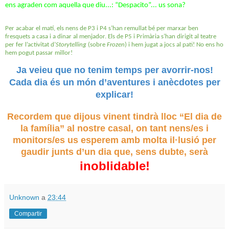
ens agraden com aquella que diu...: “Despacito”... us sona?
Per acabar el matí, els nens de P3 i P4 s’han remullat bé per marxar ben
fresquets a casa i a dinar al menjador. Els de P5 i Primària s’han dirigit al teatre
per fer l’activitat d’
Storytelling
(sobre
Frozen
) i hem jugat a jocs al pati! No ens ho
hem pogut passar millor!
Ja veieu que no tenim temps per avorrir-nos!
Cada dia és un món d’aventures i anècdotes per
explicar!
Recordem que dijous vinent tindrà lloc “El dia de
la família” al nostre casal, on tant nens/es i
monitors/es us esperem amb molta il·lusió per
gaudir junts d’un dia que, sens dubte, serà
inoblidable!
Unknown
a
23:44
Compartir