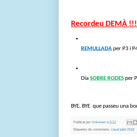
Recordeu DEMÀ !!!
REMULLADA
 per P3 i P
Dia 
SOBRE RODES
 per P
BYE, BYE  que passeu una bona
Publicat per
Unknown
a
0:12
Etiquetes de comentaris:
casal juliol 2018