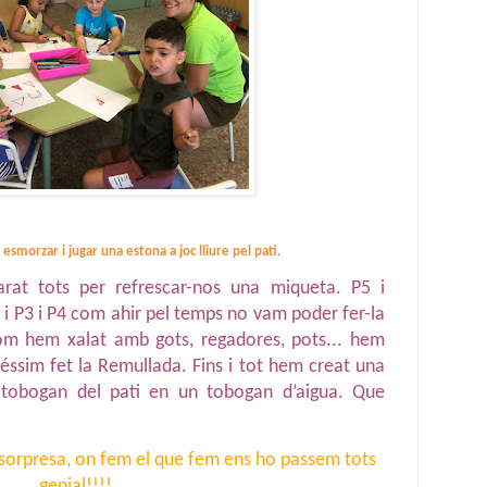
smorzar i jugar una estona a joc lliure pel pati. 
at tots per refrescar-nos una miqueta. P5 i 
 i P3 i P4 com ahir pel temps no vam poder fer-la 
om hem xalat amb gots, regadores, pots... hem 
ssim fet la Remullada. Fins i tot hem creat una 
 tobogan del pati en un tobogan d’aigua. Que 
 sorpresa, on fem el que fem ens ho passem tots 
genial!!!!