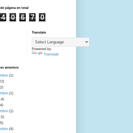
 de página en total
4
0
6
7
0
Translate
Powered by
Translate
es anteriors
embre
(1)
22)
2)
embre
(1)
14)
4)
embre
(1)
15)
5)
embre
(4)