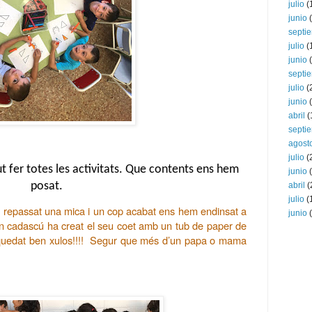
julio
(
junio
(
septi
julio
(
junio
(
septi
julio
(
junio
(
abril
(
septi
agost
julio
(
t fer totes les activitats. Que contents ens hem 
junio
(
posat. 
abril
(
julio
(
repassat una mica i un cop acabat ens hem endinsat a 
junio
(
 on cadascú ha creat el seu coet amb un tub de paper de 
n quedat ben xulos!!!!  Segur que més d’un papa o mama 