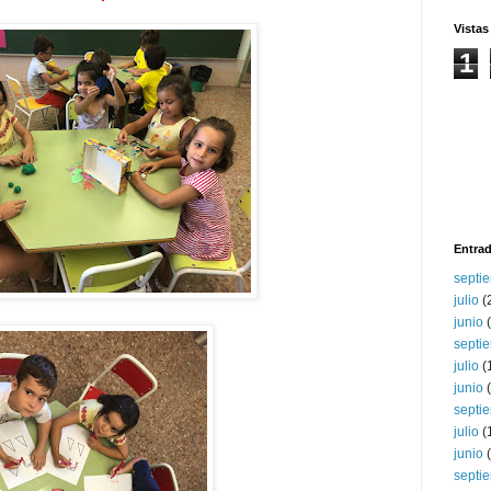
Vistas
1
Entrad
septi
julio
(
junio
(
septi
julio
(
junio
(
septi
julio
(
junio
(
septi