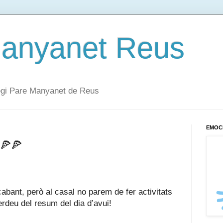
Manyanet Reus
·legi Pare Manyanet de Reus
EMOC
🍕🍕
bant, però al casal no parem de fer activitats 
erdeu del resum del dia d’avui!