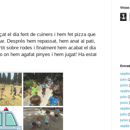
Vistas
1
t el dia fent de cuiners i hem fet pizza que 
r. Després hem repassat, hem anat al pati, 
tit sobre rodes i finalment hem acabat el dia 
o on hem agafat pinyes i hem jugat! Ha estat 
Entrad
septi
julio
(
junio
(
septi
julio
(
junio
(
septi
julio
(
junio
(
septi