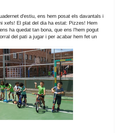
uadernet d'estiu, ens hem posat els davantals i 
 xefs! El plat del dia ha estat: Pizzes! Hem 
 ens ha quedat tan bona, que ens l'hem pogut 
ral del pati a jugar i per acabar hem fet un 