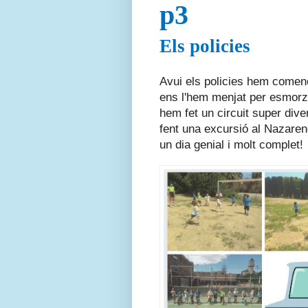
p3
Els policies
Avui els policies hem comença
ens l'hem menjat per esmorza
hem fet un circuit super diver
fent una excursió al Nazaren
un dia genial i molt complet!