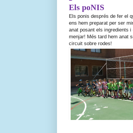
Els poNIS
Els ponis després de fer el q
ens hem preparat per ser mini
anat posant els ingredients i
menjar! Més tard hem anat sor
circuit sobre rodes!