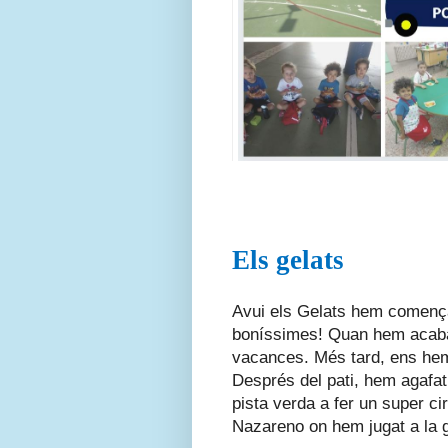
Els gelats
Avui els Gelats hem començat
boníssimes! Quan hem acabat
vacances. Més tard, ens hem 
Després del pati, hem agafat e
pista verda a fer un super ci
Nazareno on hem jugat a la g