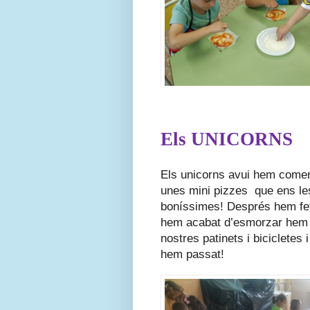
Els UNICORNS
Els unicorns avui hem començ
unes mini pizzes  que ens le
boníssimes! Després hem fet 
hem acabat d’esmorzar hem ju
nostres patinets i bicicletes
hem passat!