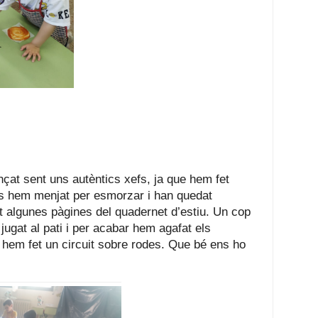
at sent uns autèntics xefs, ja que hem fet 
s hem menjat per esmorzar i han quedat 
algunes pàgines del quadernet d’estiu. Un cop 
gat al pati i per acabar hem agafat els 
 i hem fet un circuit sobre rodes. Que bé ens ho 