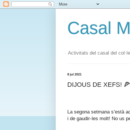
Casal 
Activitats del casal del col
8 jul 2021
DIJOUS DE XEFS! 🍕
La segona setmana s’està aca
i de gaudir-les molt! No us p