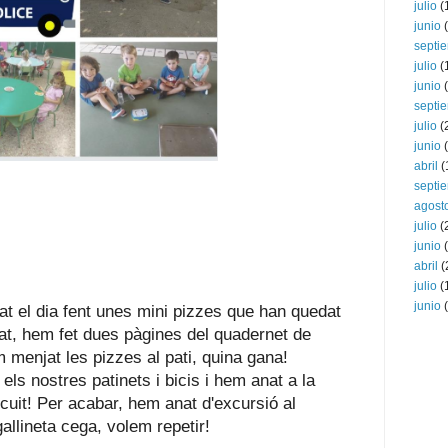
julio
(
junio
(
septi
julio
(
junio
(
septi
julio
(
junio
(
abril
(
septi
agost
julio
(
junio
(
abril
(
julio
(
junio
(
 el dia fent unes mini pizzes que han quedat 
, hem fet dues pàgines del quadernet de 
menjat les pizzes al pati, quina gana! 
ls nostres patinets i bicis i hem anat a la 
rcuit! Per acabar, hem anat d'excursió al 
allineta cega, volem repetir!