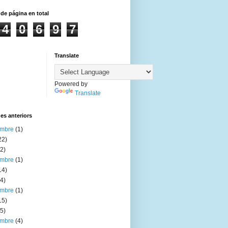
 de página en total
4
0
6
9
7
Translate
Powered by
Translate
es anteriors
embre
(1)
22)
2)
embre
(1)
14)
4)
embre
(1)
15)
5)
embre
(4)