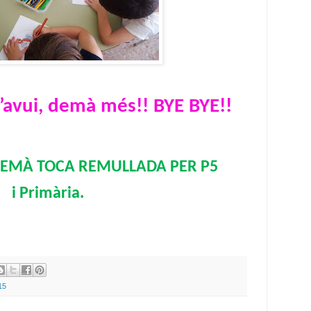
 d’avui, demà més!! BYE BYE!!
EMÀ TOCA REMULLADA PER P5 
i Primària.
15