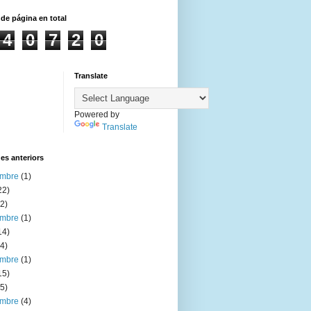
 de página en total
4
0
7
2
0
Translate
Powered by
Translate
es anteriors
embre
(1)
22)
2)
embre
(1)
14)
4)
embre
(1)
15)
5)
embre
(4)