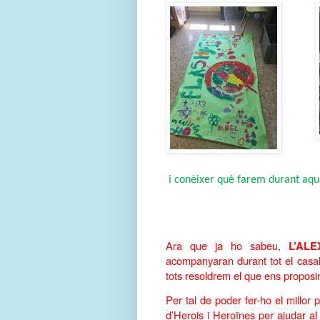
 i conèixer què farem durant aque
Ara que ja ho sabeu, 
L’AL
acompanyaran durant tot el casal
tots resoldrem el que ens proposin
Per tal de poder fer-ho el millor 
d’Herois i Heroïnes per ajudar al