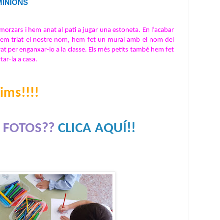
 MINIONS
morzars i hem anat al pati a jugar una estoneta. En l’acabar 
víem triat el nostre nom, hem fet un mural amb el nom del 
rat per enganxar-lo a la classe. Els més petits també hem fet 
ar-la a casa. 
ms!!!!    
 FOTOS??
CLICA AQUÍ!!