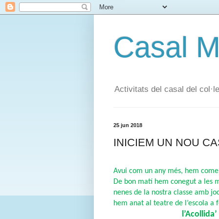
Casal 
Activitats del casal del col
25 jun 2018
INICIEM UN NOU CA
Avui com un any més, hem comença
De bon matí hem conegut a les me
nenes de la nostra classe 
amb joc
hem anat al teatre de l’escola a f
                                   l’Acollida’