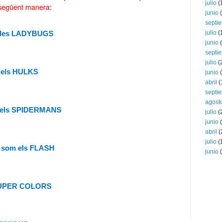
julio
(
 següent manera: 
junio
(
septi
julio
(
om les LADYBUGS
junio
(
septi
julio
(
m els HULKS
junio
(
abril
(
septi
agost
om els SPIDERMANS
julio
(
junio
(
abril
(
julio
(
P5 som els FLASH
junio
(
s SUPER COLORS