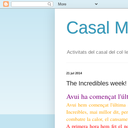
Casal 
Activitats del casal del col
21 jul 2014
The Incredibles week!
Avui ha començat l'
Avui hem començat l'última s
Increibles, mai millor dit, p
combatre la calor, el cansamen
A primera hora hem fet el no