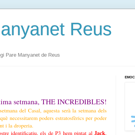
Manyanet Reus
·legi Pare Manyanet de Reus
EMOC
última setmana, THE INCREDIBLES!
etmana del Casal, aquesta serà la setmana dels
erquè necessitarem poders estratosfèrics per poder
t i la droperia.
Jack
stre identificatiu, els de P3 hem pintat al
,