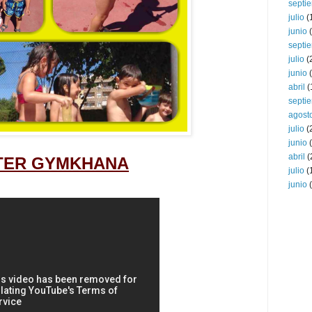
septi
julio
(
junio
(
septi
julio
(
junio
(
abril
(
septi
agost
julio
(
junio
(
abril
(
TER GYMKHANA
julio
(
junio
(