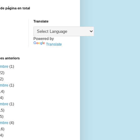
 de página en total
Translate
Powered by
Translate
es anteriors
embre
(1)
22)
2)
embre
(1)
14)
4)
embre
(1)
15)
5)
embre
(4)
16)
4)