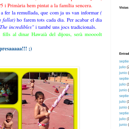
P5 i Primària hem pintat a la família sencera.
Vistas
a fer la remullada, que com ja us van informar
(
 fallat)
ho farem tots cada dia. Per acabar el dia
The incredibles"
i també uns jocs tradicionals.
 fills al dinar Hawaià del dijous, serà moooolt
presaaaaa!!! ;)
Entrad
septi
julio
(
junio
(
septi
julio
(
junio
(
septi
julio
(
junio
(
septi
julio
(
junio
(