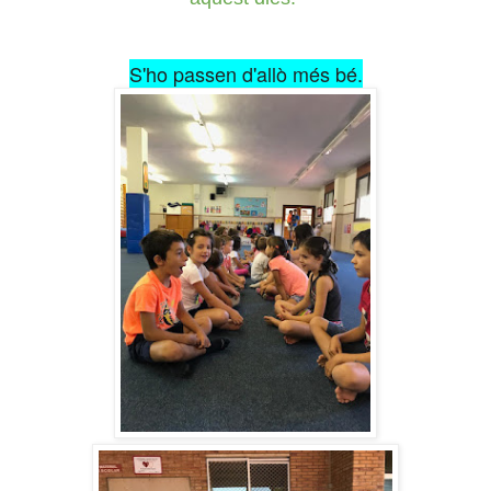
S'ho passen d'allò més bé.