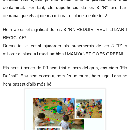
contaminat. Per tant, els superherois de les 3 “R” ens han 
demanat que els ajudem a millorar el planeta entre tots!
Hem après el significat de les 3 “R”: REDUIR, REUTILITZAR I 
RECICLAR! 
Durant tot el casal ajudarem als superherois de les 3 “R” a 
millorar el planeta i medi ambient! MANYANET GOES GREEN!
Els nens i nenes de P3 hem triat el nom del grup, ens diem “Els 
Dofins!”. Ens hem conegut, hem fet un mural, hem jugat i ens ho 
hem passat d’allò més bé!