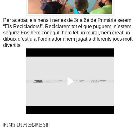
Per acabar, els nens i nenes de 3r a 6è de Primària serem
“Els Recicladors!”. Reciclarem tot el que puguem, n’estem
segurs! Ens hem conegut, hem fet un mural, hem creat un
dibuix d’estiu a l’ordinador i hem jugat a diferents jocs molt
divertits!
𝔽𝕀ℕ𝕊 𝔻𝕀𝕄𝔼ℂℝ𝔼𝕊!!