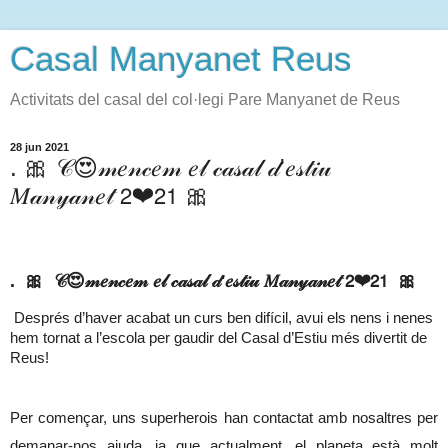
Casal Manyanet Reus
Activitats del casal del col·legi Pare Manyanet de Reus
28 jun 2021
. 🎀 𝒞😍𝓂𝑒𝓃𝒸𝑒𝓂 𝑒𝓁 𝒸𝒶𝓈𝒶𝓁 𝒹'𝑒𝓈𝓉𝒾𝓊
𝑀𝒶𝓃𝓎𝒶𝓃𝑒𝓉 𝟤❤𝟤𝟣 🎀
. 🎀 𝒞😍𝓂𝑒𝓃𝒸𝑒𝓂 𝑒𝓁 𝒸𝒶𝓈𝒶𝓁 𝒹'𝑒𝓈𝓉𝒾𝓊 𝑀𝒶𝓃𝓎𝒶𝓃𝑒𝓉 𝟤❤𝟤𝟣 🎀
Després d’haver acabat un curs ben difícil, avui els nens i nenes 
hem tornat a l’escola per gaudir del Casal d’Estiu més divertit de 
Reus!
Per començar, uns superherois han contactat amb nosaltres per 
demanar-nos ajuda, ja que actualment, el planeta està molt 