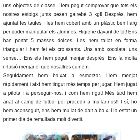
uns objectes de classe. Hem pogut comprovar que tots els 
nostres estoigs junts pesen gairebé 3 kg!! Després, hem 
ajuntat les taules i les hem cobert amb un plàstic ben llarg 
per poder manipular els alumnes. Higiene davant de tot! Ens 
han portat 5 masses dolces. Les hem tallat en forma 
triangular i hem fet els croissants. Uns amb xocolata, uns 
sense… Ens els hem pogut menjar després. Ens fa molta 
il·lusió menjar el que nosaltres cuinem,
Seguidament hem baixat a esmorzar. Hem menjat 
ràpidament i així hem tingut més temps per jugar. Hem jugat 
a pilota i a perseguir-nos, i com hem rigut! Més tard hem 
anat al camp de futbol per procedir a mullar-nos!! I sí, ho 
hem aconseguit, ens hem mullat de dalt a baix. Ha estat un 
primer dia de remullada molt divertit.