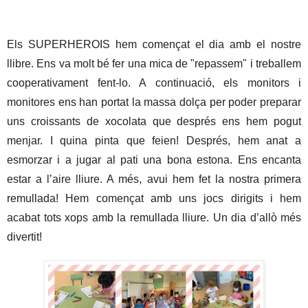
Els SUPERHEROIS hem començat el dia amb el nostre 
llibre. Ens va molt bé fer una mica de "repassem" i treballem 
cooperativament fent-lo. A continuació, els monitors i 
monitores ens han portat la massa dolça per poder preparar 
uns croissants de xocolata que després ens hem pogut 
menjar. I quina pinta que feien! Després, hem anat a 
esmorzar i a jugar al pati una bona estona. Ens encanta 
estar a l’aire lliure. A més, avui hem fet la nostra primera 
remullada! Hem començat amb uns jocs dirigits i hem 
acabat tots xops amb la remullada lliure. Un dia d’allò més 
divertit!