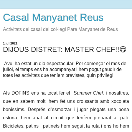
Casal Manyanet Reus
Activitats del casal del col·legi Pare Manyanet de Reus
1 jul 2021
DIJOUS DISTRET: MASTER CHEF!!😋
Avui ha estat un dia espectacular! Per començar el mes de 
juliol, el temps ens ha acompanyat i hem pogut gaudir de 
totes les activitats que teníem previstes, quin privilegi!
Als DOFINS ens ha tocat fer el  S
ummer Chef, 
i nosaltres, 
que en sabem molt, hem fet uns croissants amb xocolata 
boníssims. Després d’esmorzar i jugar plegats una bona 
estona, hem anat al circuit que teníem preparat al pati. 
Bicicletes, patins i patinets hem seguit la ruta i ens ho hem 