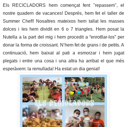
Els RECICLADORS hem començat fent "repassem", el 
nostre quadern de vacances! Després, hem fet el taller de 
Summer Chef!! Nosaltres mateixos hem tallat les masses 
dolces i les hem dividit en 6 o 7 triangles. Hem posat la 
Nutella a la part del mig i hem procedit a “enrotllar-los” per 
donar la forma de croissant. N’hem fet de grans i de petits. A 
continuació, hem baixat al pati a esmorzar i hem jugat 
plegats i entre una cosa i una altra ha arribat el que més 
esperàvem: la remullada! Ha estat un dia genial!