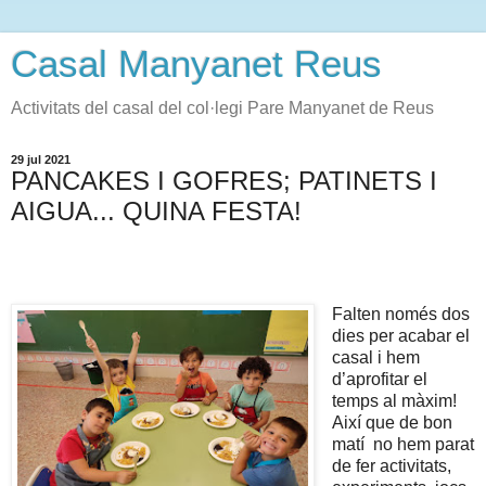
Casal Manyanet Reus
Activitats del casal del col·legi Pare Manyanet de Reus
29 jul 2021
PANCAKES I GOFRES; PATINETS I
AIGUA... QUINA FESTA!
Falten només dos
dies per acabar el
casal i hem
d’aprofitar el
temps al màxim!
Així que de bon
matí no hem parat
de fer activitats,