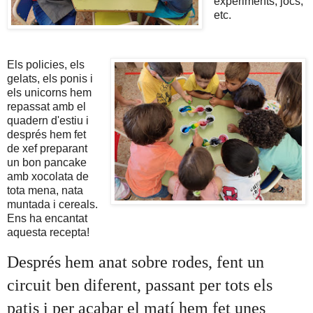
experiments, jocs,
etc.
Els policies, els
gelats, els ponis i
els unicorns hem
repassat amb el
quadern d'estiu i
després hem fet
de xef preparant
un bon pancake
amb xocolata de
tota mena, nata
muntada i cereals.
Ens ha encantat
aquesta recepta!
Després hem anat sobre rodes, fent un 
circuit ben diferent, passant per tots els 
patis i per acabar el matí hem fet unes 